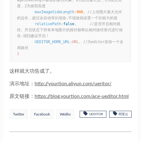
ageSideLength参数的参照对象。0为按照最长边，1为按照宽
度，2为按照高度
maxImageSideLength
:
900
,
//上传图片最大允许
的边长，超过会自动等比缩放,不缩放就设置一个比较大的值
relativePath
:
false
,
//是否开启相对路
径。开启状态下所有本地图片的路径都将以相对路径形式进行保
存.强烈建议开启！
UEDITOR_HOME_URL
:
URL
,
//为editor添加一个全
局路径
}
这样就大功告成了。
演示地址：
http://yourtion.aliyun.com/ueritor/
原文链接：
https://blog.yourtion.com/ace-ueditor.html
Twitter
Facebook
WeiBo
UEDITOR
阿里云