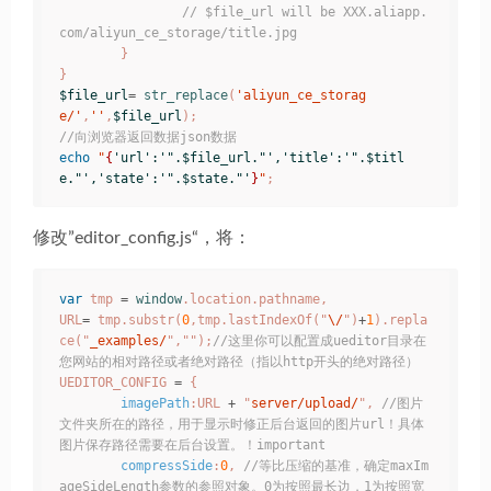
// $file_url will be XXX.aliapp.
com/aliyun_ce_storage/title.jpg
}
}
$file_url
=
str_replace
(
'aliyun_ce_storag
e/'
,
''
,
$file_url
);
//向浏览器返回数据json数据
echo
"
{
'url':'".$file_url."','title':'".$titl
e."','state':'".$state."'
}
"
;
修改”editor_config.js“，将：
var
tmp
=
window
.
location
.
pathname
,
URL
=
tmp
.
substr
(
0
,
tmp
.
lastIndexOf
(
"
\
/
"
)
+
1
).
repla
ce
(
"
_examples/
"
,
""
);
//这里你可以配置成ueditor目录在
您网站的相对路径或者绝对路径（指以http开头的绝对路径）
UEDITOR_CONFIG
=
{
imagePath
:
URL
+
"
server/upload/
"
,
//图片
文件夹所在的路径，用于显示时修正后台返回的图片url！具体
图片保存路径需要在后台设置。！important
compressSide
:
0
,
//等比压缩的基准，确定maxIm
ageSideLength参数的参照对象。0为按照最长边，1为按照宽