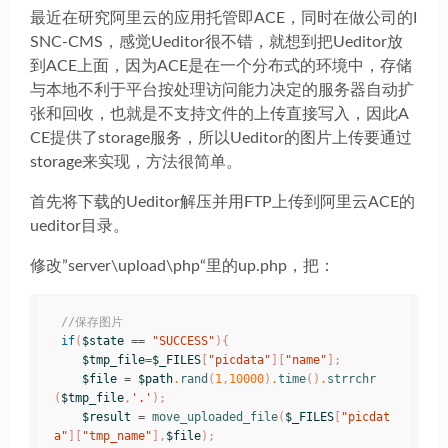
最近在研究阿里云的应用托管即ACE，同时在做公司的I
SNC-CMS，感觉Ueditor很不错，就想到把Ueditor放
到ACE上面，因为ACE是在一个分布式的环境中，存储
与本地不利于平台按处理访问能力决定的服务器自动扩
张和回收，也就是不支持文件的上传直接写入，因此A
CE提供了storage服务，所以Ueditor的图片上传要通过
storage来实现，方法很简单。
首先将下载的Ueditor解压并用FTP上传到阿里云ACE的
ueditor目录。
修改”server\upload\php“里的up.php，把：
//保存图片
if
(
$state
==
"SUCCESS"
){
$tmp_file
=
$_FILES
[
"picdata"
][
"name"
];
$file
=
$path
.
rand
(
1
,
10000
)
.
time
()
.
strrchr
(
$tmp_file
,
'.'
);
$result
=
move_uploaded_file
(
$_FILES
[
"picdat
a"
][
"tmp_name"
],
$file
);