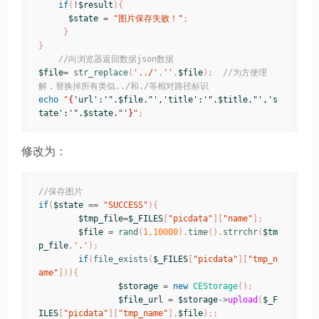
if
(
!
$result
){
$state
=
"图片保存失败！"
;
}
}
//向浏览器返回数据json数据
$file
=
str_replace
(
'../'
,
''
,
$file
);
//为方便理
解，替换掉所有类似../和./等相对路径标识
echo
"
{
'url':'".$file."','title':'".$title."','s
tate':'".$state."'
}
"
;
修改为：
//保存图片
if
(
$state
==
"SUCCESS"
){
$tmp_file
=
$_FILES
[
"picdata"
][
"name"
];
$file
=
rand
(
1
,
10000
)
.
time
()
.
strrchr
(
$tm
p_file
,
'.'
);
if
(
file_exists
(
$_FILES
[
"picdata"
][
"tmp_n
ame"
])){
$storage
=
new
CEStorage
();
$file_url
=
$storage
->
upload
(
$_F
ILES
[
"picdata"
][
"tmp_name"
],
$file
);;