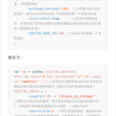
度，2为按照高度
maxImageSideLength
:
900
,
//上传图片最大允许
的边长，超过会自动等比缩放,不缩放就设置一个比较大的值
relativePath
:
true
,
//是否开启相对路
径。开启状态下所有本地图片的路径都将以相对路径形式进行保
存.强烈建议开启！
UEDITOR_HOME_URL
:
URL
,
//为editor添加一个全
局路径
}
修改为：
var
tmp
=
window
.
location
.
pathname
,
URL
=
tmp
.
substr
(
0
,
tmp
.
lastIndexOf
(
"
\
/
"
)
+
1
).
repla
ce
(
"
/ueditor/
"
,
""
);
//这里你可以配置成ueditor目录在您
网站的相对路径或者绝对路径（指以http开头的绝对路径）
UEDITOR_CONFIG
=
{
imagePath
:
URL
+
"
/aliyun_ce_storage/
"
,
//图片文件夹所在的路径，用于显示时修正后台返回的图片ur
l！具体图片保存路径需要在后台设置。！important
compressSide
:
0
,
//等比压缩的基准，确定maxIm