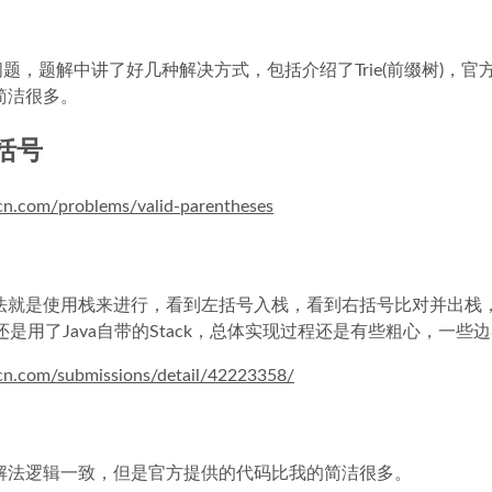
问题，题解中讲了好几种解决方式，包括介绍了Trie(前缀树)
简洁很多。
的括号
-cn.com/problems/valid-parentheses
就是使用栈来进行，看到左括号入栈，看到右括号比对并出栈，不匹
是都还是用了Java自带的Stack，总体实现过程还是有些粗心，一
-cn.com/submissions/detail/42223358/
解法逻辑一致，但是官方提供的代码比我的简洁很多。