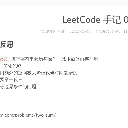
LeetCode 手记 
YOURTION 创作于：2020-01-05
全文约 2560 字， 
反思
At()
进行字符串遍历与操作，减少额外内存占用
针”简化代码
用额外的空间极大降低代码时间复杂度
要举一反三
等边界条件与问题
和
e-cn.com/problems/two-sum/