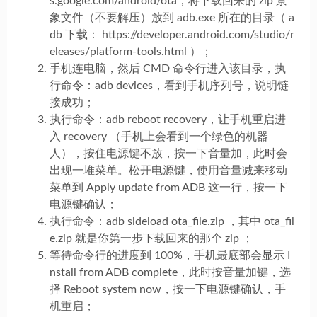
s.google.com/android/ota，将下载回来的 zip 景
象文件（不要解压）放到 adb.exe 所在的目录（ a
db 下载： https://developer.android.com/studio/r
eleases/platform-tools.html ）；
手机连电脑，然后 CMD 命令行进入该目录，执
行命令：adb devices，看到手机序列号，说明链
接成功；
执行命令：adb reboot recovery，让手机重启进
入 recovery （手机上会看到一个绿色的机器
人），按住电源键不放，按一下音量加，此时会
出现一堆菜单。松开电源键，使用音量减来移动
菜单到 Apply update from ADB 这一行，按一下
电源键确认；
执行命令：adb sideload ota_file.zip ，其中 ota_fil
e.zip 就是你第一步下载回来的那个 zip ；
等待命令行的进度到 100%，手机最底部会显示 I
nstall from ADB complete，此时按音量加键，选
择 Reboot system now，按一下电源键确认，手
机重启；