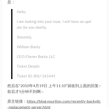
息：
Hello,
I am looking into your issue. I will have an upd
ate for you shortly.
Sincerely,
William Backy
CEO/Owner Backy LLC
Ticket Details
Ticket ID: BSU-565445
然后在“2010年4月19日 上午11:10”就收到上面的回复~
前后才5分钟不到啊···
原文链接：
https://blog.yourtion.com/recently-backyllc
-replacement-server.html