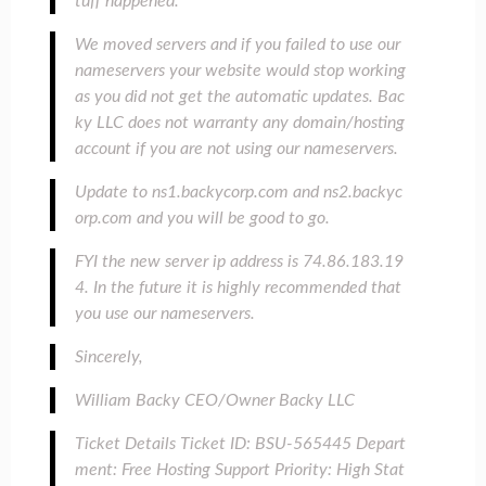
tuff happened.
We moved servers and if you failed to use our
nameservers your website would stop working
as you did not get the automatic updates. Bac
ky LLC does not warranty any domain/hosting
account if you are not using our nameservers.
Update to ns1.backycorp.com and ns2.backyc
orp.com and you will be good to go.
FYI the new server ip address is 74.86.183.19
4. In the future it is highly recommended that
you use our nameservers.
Sincerely,
William Backy CEO/Owner Backy LLC
Ticket Details Ticket ID: BSU-565445 Depart
ment: Free Hosting Support Priority: High Stat