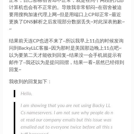
正常，自己那栋宿舍却不正常，就是在同个网段的几部
计算机也会有不正常的。导致我非常郁闷~在宿舍被迫
要用搜狗加速代理上网~但是用端口上CP却正常~最近
更换了DNS解析之后发现部分数据丢失~对此深表抱歉~
~
结果前天连CP也进不来了··所以我早上11点的时候发询
问到BackyLLC客服~因为那时是美国那边晚上11点吧~
以为要第二天才能收到回复~结果没一会手机就提示有
邮件了··我还以为是提问回摺，结果一看~居然已经得到
回复~
我收到的回复如下：
Hello,
I am showing that you are not using Backy LL
Cs nameservers. I am not sure why people do n
ot read our company emails but this issue was
emailed out to everyone twice before all this s