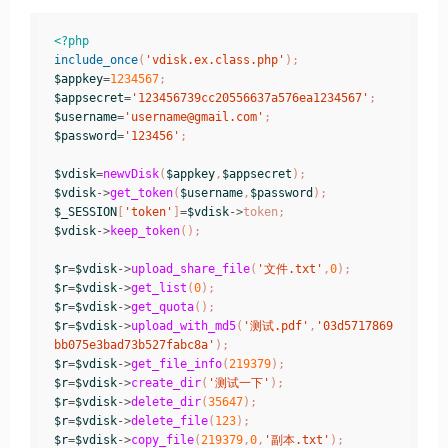
<?php
include_once
(
'vdisk.ex.class.php'
);
$appkey
=
1234567
;
$appsecret
=
'123456739cc20556637a576ea1234567'
;
$username
=
'username@gmail.com'
;
$password
=
'123456'
;
$vdisk
=
newvDisk
(
$appkey
,
$appsecret
);
$vdisk
->
get_token
(
$username
,
$password
);
$_SESSION
[
'token'
]
=
$vdisk
->
token
;
$vdisk
->
keep_token
();
$r
=
$vdisk
->
upload_share_file
(
'文件.txt'
,
0
);
$r
=
$vdisk
->
get_list
(
0
);
$r
=
$vdisk
->
get_quota
();
$r
=
$vdisk
->
upload_with_md5
(
'测试.pdf'
,
'03d5717869
bb075e3bad73b527fabc8a'
);
$r
=
$vdisk
->
get_file_info
(
219379
);
$r
=
$vdisk
->
create_dir
(
'测试一下'
);
$r
=
$vdisk
->
delete_dir
(
35647
);
$r
=
$vdisk
->
delete_file
(
123
);
$r
=
$vdisk
->
copy_file
(
219379
,
0
,
'副本.txt'
);